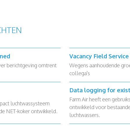
CHTEN
rned
Vacancy Field Servic
ver berichtgeving omtrent
Wegens aanhoudende groei 
collega's
Data logging for exis
Farm Air heeft een gebruik
pact luchtwassysteem
ontwikkeld voor bestaande
 de NET-koker ontwikkeld.
luchtwassers.