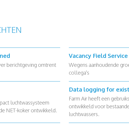
CHTEN
rned
Vacancy Field Servic
ver berichtgeving omtrent
Wegens aanhoudende groei 
collega's
Data logging for exis
Farm Air heeft een gebruik
pact luchtwassysteem
ontwikkeld voor bestaande
 de NET-koker ontwikkeld.
luchtwassers.