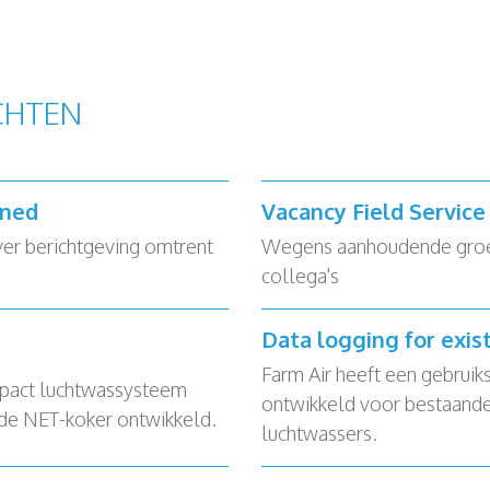
CHTEN
rned
Vacancy Field Servic
ver berichtgeving omtrent
Wegens aanhoudende groei 
collega's
Data logging for exis
Farm Air heeft een gebruik
pact luchtwassysteem
ontwikkeld voor bestaande
 de NET-koker ontwikkeld.
luchtwassers.