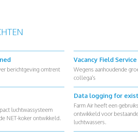
CHTEN
rned
Vacancy Field Servic
ver berichtgeving omtrent
Wegens aanhoudende groei 
collega's
Data logging for exis
Farm Air heeft een gebruik
pact luchtwassysteem
ontwikkeld voor bestaande
 de NET-koker ontwikkeld.
luchtwassers.