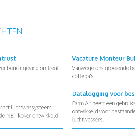
CHTEN
ntrust
Vacature Monteur Bui
ver berichtgeving omtrent
Vanwege ons groeiende bedr
collega's
Datalogging voor be
Farm Air heeft een gebruik
pact luchtwassysteem
ontwikkeld voor bestaande
 de NET-koker ontwikkeld.
luchtwassers.