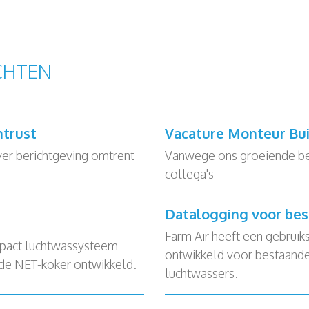
CHTEN
ntrust
Vacature Monteur Bui
ver berichtgeving omtrent
Vanwege ons groeiende bedr
collega's
Datalogging voor be
Farm Air heeft een gebruik
pact luchtwassysteem
ontwikkeld voor bestaande
 de NET-koker ontwikkeld.
luchtwassers.